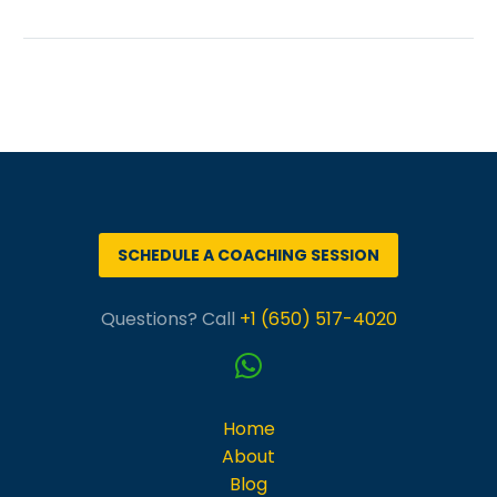
PREV
SCHEDULE A COACHING SESSION
Questions? Call
+1 (650) 517-4020
Home
About
Blog